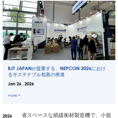
BJT JAPANが提案する、NEPCON 2026におけ
るサステナブル包装の推進
Jan 26 , 2026
more >
省スペースな紙緩衝材製造機で、小規
2026