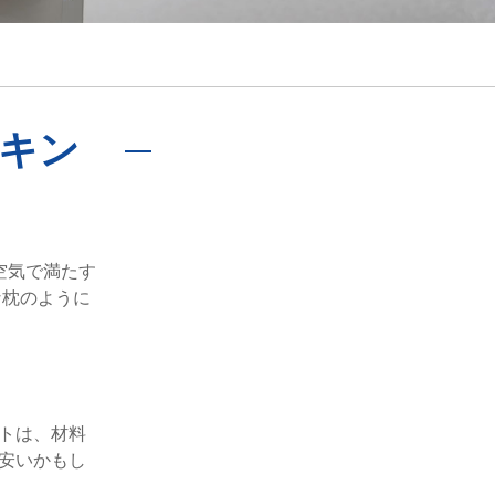
português
ไทย
tiếng việt
キン
空気で満たす
な枕のように
トは、材料
安いかもし