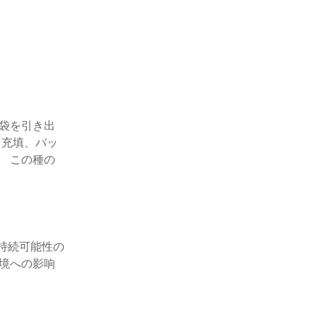
袋を引き出
、充填、バッ
 この種の
持続可能性の
境への影响