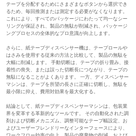
テープを分配するためにさまざまなボタンから選択でき
るため、毎回推測または測定する必要がなくなります。
これにより、すべてのパッケージにわたって均一なシー
リングが保証され、製品の無駄が削減され、パッケージ
ングプロセスの全体的なプロ意識が向上します。
さらに、紙テープディスペンサー機は、テープロールや
はさみを使用する従来の方法と比較して、製品の無駄を
大幅に削減します。 手動切断は、テープの折り畳み、接
着性の喪失、または誤った切断長につながり、テープの
無駄になることがよくあります。 一方、ディスペンサー
マシンは、テープを所望の長さに正確に切断し、無駄を
最小限に抑え、費用対効果を最大化する。
結論として、紙テープディスペンサーマシンは、包装業
界を変革する革新的なツールです。 その自動化された調
剤および切断メカニズム、調整可能なテープ幅設定、お
よびユーザーフレンドリーなインターフェースにより、
ワークフロー効率の向上、製品の廃棄物の削減、および