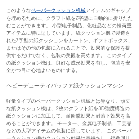
このような
アイテムのギャップ
ペーパークッション机械
を埋めるために、クラフト紙をZ字型に自動的に折りたた
むことができます。 小型电子制品、化粧品などの軽荷重
アイテムに特に适しています。紙クッション機で製造さ
れたZ字型の紙クッションをカートン、ギフトボックス、
またはその他の包装に入れることで、効果的な保護を提
供するだけでなく、包装の美観を高めます。 このタイプ
の紙クッション機は、良好な成形効果を有し、包装を安
全かつ目に心地よいものにする。
ヘビーデューティバッファ紙クッションマシン
軽量タイプのペーパークッション机械とは异なり、頑丈
な紙クッション機は、2枚のクラフト紙を3D強度構造の
紙クッションに加工して、耐衝撃効果と耐落下効果を高
めることができます。 モーター、金属电子制品、工芸品
などの大型アイテムの包装に适しています。 このペーパ
ークッション機のクッション効果は長持ちし、複数回リ