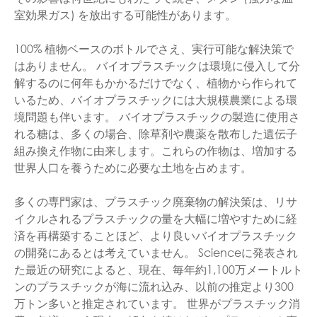
室効果ガス) を放出する可能性があります。
100% 植物ベースのボトルでさえ、実行可能な解決策で
はありません。 バイオプラスチックは環境に侵入して分
解するのに何年もかかるだけでなく、植物から作られて
いるため、バイオプラスチックには大規模農業による環
境問題も伴います。 バイオプラスチックの製造に使用さ
れる糖は、多くの場合、除草剤や農薬を散布した遺伝子
組み換え作物に由来します。これらの作物は、増加する
世界人口を養うために必要な土地を占めます。
多くの専門家は、プラスチック廃棄物の解決策は、リサ
イクルされるプラスチックの量を大幅に増やすために経
済を再構築することほど、より良いバイオプラスチック
の開発にあるとは考えていません。 Scienceに発表され
た最近の研究によると、現在、毎年約1,100万メートルト
ンのプラスチックが海に流れ込み、以前の推定より300
万トン多いと推定されています。 世界がプラスチック消