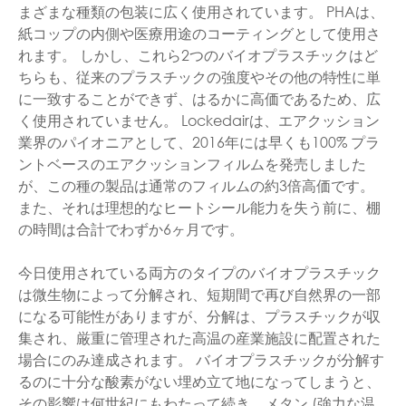
まざまな種類の包装に広く使用されています。 PHAは、
紙コップの内側や医療用途のコーティングとして使用さ
れます。 しかし、これら2つのバイオプラスチックはど
ちらも、従来のプラスチックの強度やその他の特性に単
に一致することができず、はるかに高価であるため、広
く使用されていません。 Lockedairは、エアクッション
業界のパイオニアとして、2016年には早くも100% プラ
ントベースのエアクッションフィルムを発売しました
が、この種の製品は通常のフィルムの約3倍高価です。
また、それは理想的なヒートシール能力を失う前に、棚
の時間は合計でわずか6ヶ月です。
今日使用されている両方のタイプのバイオプラスチック
は微生物によって分解され、短期間で再び自然界の一部
になる可能性がありますが、分解は、プラスチックが収
集され、厳重に管理された高温の産業施設に配置された
場合にのみ達成されます。 バイオプラスチックが分解す
るのに十分な酸素がない埋め立て地になってしまうと、
その影響は何世紀にもわたって続き、メタン (強力な温