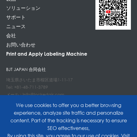
ソリューション
サポート
ニュース
会社
お問い合わせ
Print and Apply Labeling Machine
BJT JAPAN 合同会社
埼玉県さいたま市桜区道場1-11-17
Tel: +81-48-711-3789
メール : Info@lockedair.com
代表社員 元松友里
We use cookies to offer you a better browsing
experience, analyze site traffic and personalize
content. Part of the tracking is necessary to ensure
SEO effectiveness,
Copyright©
Hangzhou Bing Jia Tech. Co., Ltd.
All
By using this site, you agree to our use of cookies. Visit